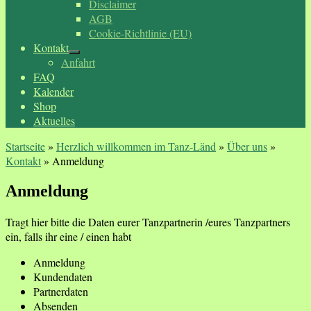
Disclaimer
AGB
Cookie-Richtlinie (EU)
Kontakt
Anfahrt
FAQ
Kalender
Shop
Aktuelles
Startseite
»
Herzlich willkommen im Tanz-Länd
»
Über uns
»
Kontakt
»
Anmeldung
Anmeldung
Tragt hier bitte die Daten eurer Tanzpartnerin /eures Tanzpartners
ein, falls ihr eine / einen habt
Anmeldung
Kundendaten
Partnerdaten
Absenden