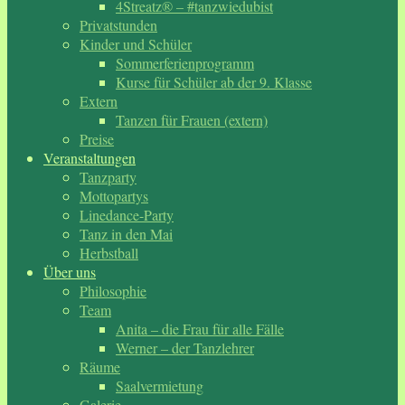
4Streatz® – #tanzwiedubist
Privatstunden
Kinder und Schüler
Sommerferienprogramm
Kurse für Schüler ab der 9. Klasse
Extern
Tanzen für Frauen (extern)
Preise
Veranstaltungen
Tanzparty
Mottopartys
Linedance-Party
Tanz in den Mai
Herbstball
Über uns
Philosophie
Team
Anita – die Frau für alle Fälle
Werner – der Tanzlehrer
Räume
Saalvermietung
Galerie