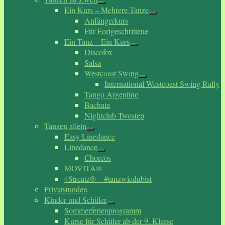
Ein Kurs – Mehrere Tänze
Anfängerkurs
Für Fortgeschrittene
Ein Tanz – Ein Kurs
Discofox
Salsa
Westcoast Swing
International Westcoast Swing Rally
Tango Argentino
Bachata
Nightclub Twostep
Tanzen allein
Easy Linedance
Linedance
Choreos
MOVITA®
4Streatz® – #tanzwiedubist
Privatstunden
Kinder und Schüler
Sommerferienprogramm
Kurse für Schüler ab der 9. Klasse