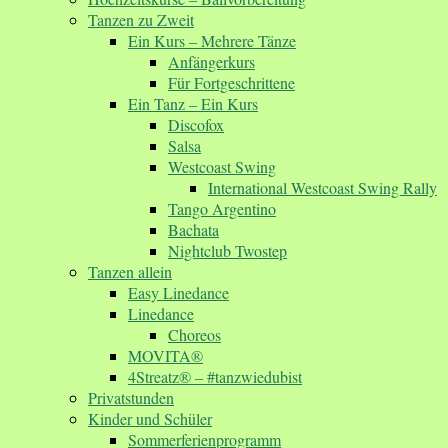
Tanzen zu Zweit
Ein Kurs – Mehrere Tänze
Anfängerkurs
Für Fortgeschrittene
Ein Tanz – Ein Kurs
Discofox
Salsa
Westcoast Swing
International Westcoast Swing Rally
Tango Argentino
Bachata
Nightclub Twostep
Tanzen allein
Easy Linedance
Linedance
Choreos
MOVITA®
4Streatz® – #tanzwiedubist
Privatstunden
Kinder und Schüler
Sommerferienprogramm