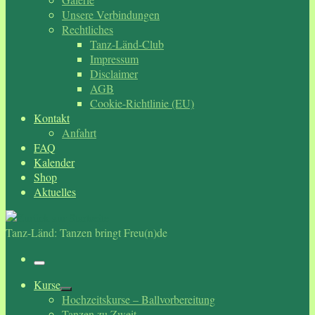
Unsere Verbindungen
Rechtliches
Tanz-Länd-Club
Impressum
Disclaimer
AGB
Cookie-Richtlinie (EU)
Kontakt
Anfahrt
FAQ
Kalender
Shop
Aktuelles
Tanz-Länd: Tanzen bringt Freu(n)de
Menü
Kurse
Hochzeitskurse – Ballvorbereitung
Tanzen zu Zweit