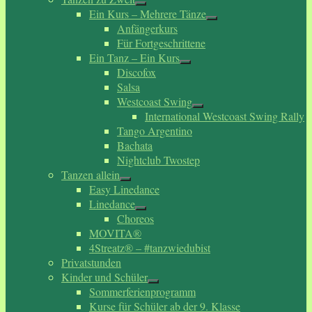
Ein Kurs – Mehrere Tänze
Anfängerkurs
Für Fortgeschrittene
Ein Tanz – Ein Kurs
Discofox
Salsa
Westcoast Swing
International Westcoast Swing Rally
Tango Argentino
Bachata
Nightclub Twostep
Tanzen allein
Easy Linedance
Linedance
Choreos
MOVITA®
4Streatz® – #tanzwiedubist
Privatstunden
Kinder und Schüler
Sommerferienprogramm
Kurse für Schüler ab der 9. Klasse