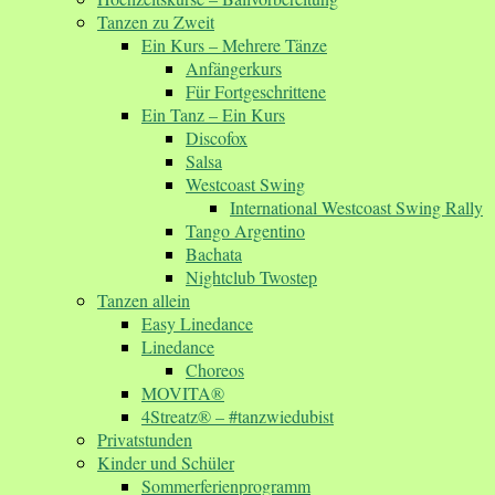
Tanzen zu Zweit
Ein Kurs – Mehrere Tänze
Anfängerkurs
Für Fortgeschrittene
Ein Tanz – Ein Kurs
Discofox
Salsa
Westcoast Swing
International Westcoast Swing Rally
Tango Argentino
Bachata
Nightclub Twostep
Tanzen allein
Easy Linedance
Linedance
Choreos
MOVITA®
4Streatz® – #tanzwiedubist
Privatstunden
Kinder und Schüler
Sommerferienprogramm