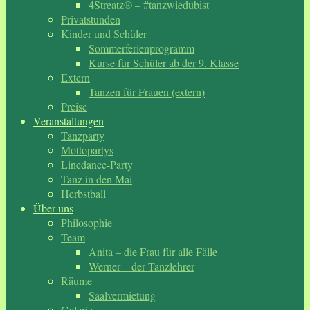
4Streatz® – #tanzwiedubist
Privatstunden
Kinder und Schüler
Sommerferienprogramm
Kurse für Schüler ab der 9. Klasse
Extern
Tanzen für Frauen (extern)
Preise
Veranstaltungen
Tanzparty
Mottopartys
Linedance-Party
Tanz in den Mai
Herbstball
Über uns
Philosophie
Team
Anita – die Frau für alle Fälle
Werner – der Tanzlehrer
Räume
Saalvermietung
Galerie