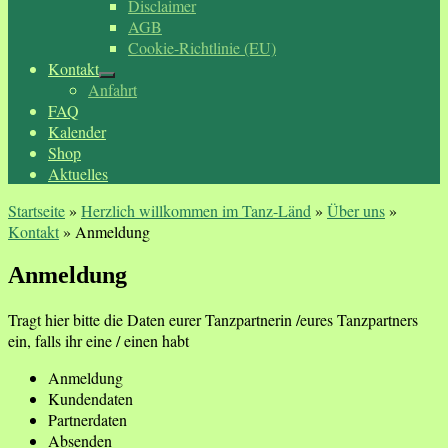
Disclaimer
AGB
Cookie-Richtlinie (EU)
Kontakt
Anfahrt
FAQ
Kalender
Shop
Aktuelles
Startseite
»
Herzlich willkommen im Tanz-Länd
»
Über uns
»
Kontakt
»
Anmeldung
Anmeldung
Tragt hier bitte die Daten eurer Tanzpartnerin /eures Tanzpartners
ein, falls ihr eine / einen habt
Anmeldung
Kundendaten
Partnerdaten
Absenden