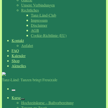
Unsere Verbindungen
Rechtliches
Tanz-Länd-Club
Impressum
Disclaimer
AGB
Cookie-Richtlinie (EU)
Kontakt
Anfahrt
FAQ
Kalender
Shop
Aktuelles
Tanz-Länd: Tanzen bringt Freu(n)de
Menü
Kurse
Hochzeitskurse – Ballvorbereitung
Tanzen zu Zweit