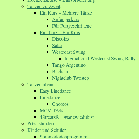
Tanzen zu Zweit
Ein Kurs – Mehrere Tänze
Anfängerkurs
Für Fortgeschrittene
Ein Tanz – Ein Kurs
Discofox
Salsa
Westcoast Swing
International Westcoast Swing Rally
Tango Argentino
Bachata
Nightclub Twostep
Tanzen allein
Easy Linedance
Linedance
Choreos
MOVITA®
4Streatz® – #tanzwiedubist
Privatstunden
Kinder und Schüler
Sommerferienprogramm