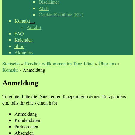
Disclaimer
AGB
Cookie-Richtlinie (EU)
Kontakt
Anfahrt
FAQ
Kalender
Shop
Aktuelles
Startseite
»
Herzlich willkommen im Tanz-Länd
»
Über uns
»
Kontakt
»
Anmeldung
Anmeldung
Tragt hier bitte die Daten eurer Tanzpartnerin /eures Tanzpartners
ein, falls ihr eine / einen habt
Anmeldung
Kundendaten
Partnerdaten
Absenden