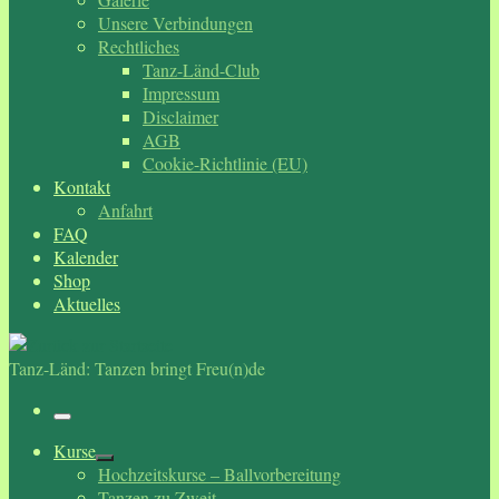
Unsere Verbindungen
Rechtliches
Tanz-Länd-Club
Impressum
Disclaimer
AGB
Cookie-Richtlinie (EU)
Kontakt
Anfahrt
FAQ
Kalender
Shop
Aktuelles
Tanz-Länd: Tanzen bringt Freu(n)de
Menü
Kurse
Hochzeitskurse – Ballvorbereitung
Tanzen zu Zweit