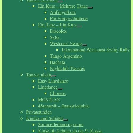
Ein Kurs – Mehrere Tänze
Anfängerkurs
Für Fortgeschrittene
Ein Tanz – Ein Kurs
Discofox
Salsa
Westcoast Swing
International Westcoast Swing Rally
Tango Argentino
Bachata
Nightclub Twostep
Tanzen allein
Easy Linedance
Linedance
Choreos
MOVITA®
4Streatz® – #tanzwiedubist
Privatstunden
Kinder und Schüler
Sommerferienprogramm
Kurse für Schüler ab der 9. Klasse