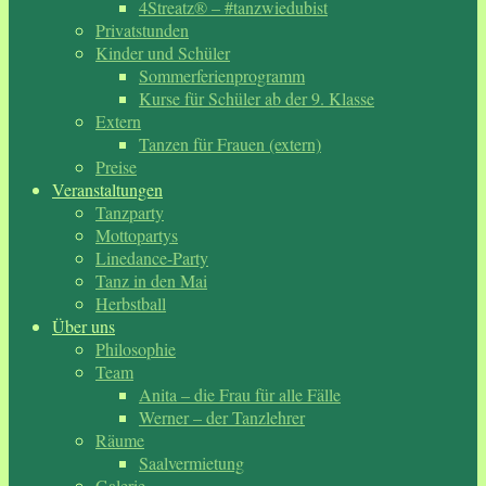
4Streatz® – #tanzwiedubist
Privatstunden
Kinder und Schüler
Sommerferienprogramm
Kurse für Schüler ab der 9. Klasse
Extern
Tanzen für Frauen (extern)
Preise
Veranstaltungen
Tanzparty
Mottopartys
Linedance-Party
Tanz in den Mai
Herbstball
Über uns
Philosophie
Team
Anita – die Frau für alle Fälle
Werner – der Tanzlehrer
Räume
Saalvermietung
Galerie