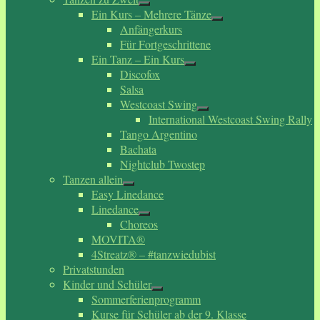
Ein Kurs – Mehrere Tänze
Anfängerkurs
Für Fortgeschrittene
Ein Tanz – Ein Kurs
Discofox
Salsa
Westcoast Swing
International Westcoast Swing Rally
Tango Argentino
Bachata
Nightclub Twostep
Tanzen allein
Easy Linedance
Linedance
Choreos
MOVITA®
4Streatz® – #tanzwiedubist
Privatstunden
Kinder und Schüler
Sommerferienprogramm
Kurse für Schüler ab der 9. Klasse