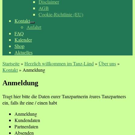
Disclaimer
AGB
Cookie-Richtlinie (EU)
Kontakt
Anfahrt
FAQ
Kalender
Shop
Aktuelles
Startseite
»
Herzlich willkommen im Tanz-Länd
»
Über uns
»
Kontakt
»
Anmeldung
Anmeldung
Tragt hier bitte die Daten eurer Tanzpartnerin /eures Tanzpartners
ein, falls ihr eine / einen habt
Anmeldung
Kundendaten
Partnerdaten
Absenden