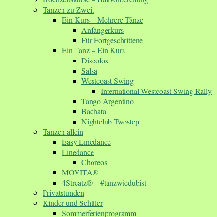
Tanzen zu Zweit
Ein Kurs – Mehrere Tänze
Anfängerkurs
Für Fortgeschrittene
Ein Tanz – Ein Kurs
Discofox
Salsa
Westcoast Swing
International Westcoast Swing Rally
Tango Argentino
Bachata
Nightclub Twostep
Tanzen allein
Easy Linedance
Linedance
Choreos
MOVITA®
4Streatz® – #tanzwiedubist
Privatstunden
Kinder und Schüler
Sommerferienprogramm