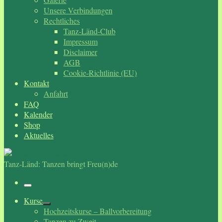
Unsere Verbindungen
Rechtliches
Tanz-Länd-Club
Impressum
Disclaimer
AGB
Cookie-Richtlinie (EU)
Kontakt
Anfahrt
FAQ
Kalender
Shop
Aktuelles
Tanz-Länd: Tanzen bringt Freu(n)de
Menü
Kurse
Hochzeitskurse – Ballvorbereitung
Tanzen zu Zweit