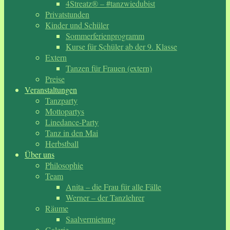
4Streatz® – #tanzwiedubist
Privatstunden
Kinder und Schüler
Sommerferienprogramm
Kurse für Schüler ab der 9. Klasse
Extern
Tanzen für Frauen (extern)
Preise
Veranstaltungen
Tanzparty
Mottopartys
Linedance-Party
Tanz in den Mai
Herbstball
Über uns
Philosophie
Team
Anita – die Frau für alle Fälle
Werner – der Tanzlehrer
Räume
Saalvermietung
Galerie