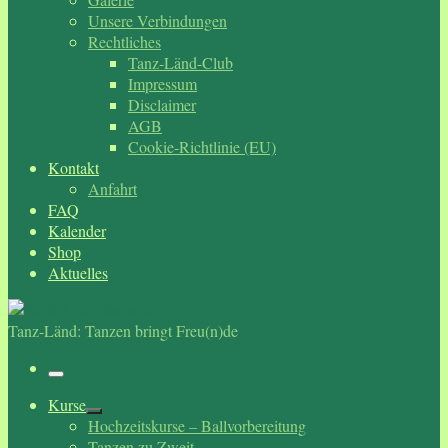
Unsere Verbindungen
Rechtliches
Tanz-Länd-Club
Impressum
Disclaimer
AGB
Cookie-Richtlinie (EU)
Kontakt
Anfahrt
FAQ
Kalender
Shop
Aktuelles
Tanz-Länd: Tanzen bringt Freu(n)de
Menü
Kurse
Hochzeitskurse – Ballvorbereitung
Tanzen zu Zweit