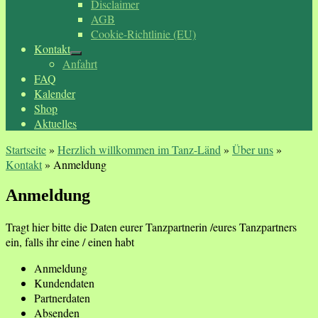
Disclaimer
AGB
Cookie-Richtlinie (EU)
Kontakt
Anfahrt
FAQ
Kalender
Shop
Aktuelles
Startseite
»
Herzlich willkommen im Tanz-Länd
»
Über uns
»
Kontakt
»
Anmeldung
Anmeldung
Tragt hier bitte die Daten eurer Tanzpartnerin /eures Tanzpartners
ein, falls ihr eine / einen habt
Anmeldung
Kundendaten
Partnerdaten
Absenden