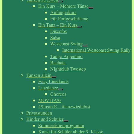
Ein Kurs – Mehrere Tänze
Anfängerkurs
Für Fortgeschrittene
Ein Tanz – Ein Kurs
Discofox
Salsa
Westcoast Swing
International Westcoast Swing Rally
Tango Argentino
Bachata
Nightclub Twostep
Tanzen allein
Easy Linedance
Linedance
Choreos
MOVITA®
4Streatz® – #tanzwiedubist
Privatstunden
Kinder und Schüler
Sommerferienprogramm
Kurse für Schüler ab der 9. Klasse