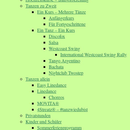
Tanzen zu Zweit
Ein Kurs – Mehrere Tänze
Anfängerkurs
Für Fortgeschrittene
Ein Tanz – Ein Kurs
Discofox
Salsa
Westcoast Swing
International Westcoast Swing Rally
Tango Argentino
Bachata
Nightclub Twostep
Tanzen allein
Easy Linedance
Linedance
Choreos
MOVITA®
4Streatz® – #tanzwiedubist
Privatstunden
Kinder und Schüler
Sommerferienprogramm