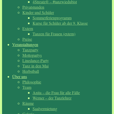
4Streatz® – #tanzwiedubist
Privatstunden
Kinder und Schüler
Sommerferienprogramm
Kurse für Schüler ab der 9. Klasse
Extern
Tanzen für Frauen (extern)
Preise
Veranstaltungen
Tanzparty
Mottopartys
Linedance-Party
Tanz in den Mai
Herbstball
Über uns
Philosophie
Team
Anita – die Frau für alle Fälle
Werner – der Tanzlehrer
Räume
Saalvermietung
Galerie