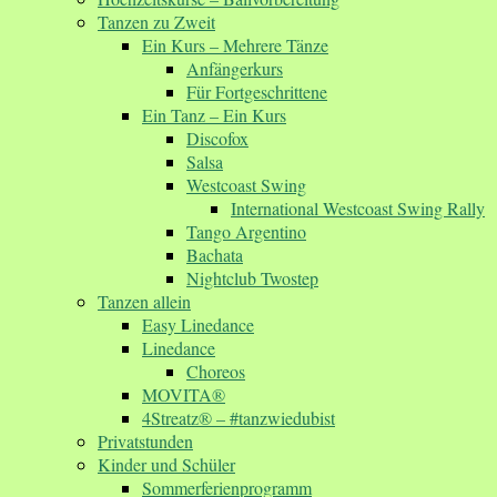
Tanzen zu Zweit
Ein Kurs – Mehrere Tänze
Anfängerkurs
Für Fortgeschrittene
Ein Tanz – Ein Kurs
Discofox
Salsa
Westcoast Swing
International Westcoast Swing Rally
Tango Argentino
Bachata
Nightclub Twostep
Tanzen allein
Easy Linedance
Linedance
Choreos
MOVITA®
4Streatz® – #tanzwiedubist
Privatstunden
Kinder und Schüler
Sommerferienprogramm