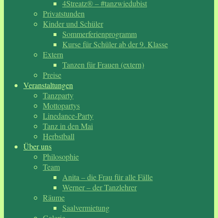
4Streatz® – #tanzwiedubist
Privatstunden
Kinder und Schüler
Sommerferienprogramm
Kurse für Schüler ab der 9. Klasse
Extern
Tanzen für Frauen (extern)
Preise
Veranstaltungen
Tanzparty
Mottopartys
Linedance-Party
Tanz in den Mai
Herbstball
Über uns
Philosophie
Team
Anita – die Frau für alle Fälle
Werner – der Tanzlehrer
Räume
Saalvermietung
Galerie