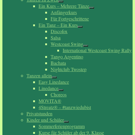
Ein Kurs – Mehrere Tänze
Anfängerkurs
Für Fortgeschrittene
Ein Tanz – Ein Kurs
Discofox
Salsa
Westcoast Swing
International Westcoast Swing Rally
Tango Argentino
Bachata
Nightclub Twostep
Tanzen allein
Easy Linedance
Linedance
Choreos
MOVITA®
4Streatz® – #tanzwiedubist
Privatstunden
Kinder und Schüler
Sommerferienprogramm
Kurse für Schüler ab der 9. Klasse