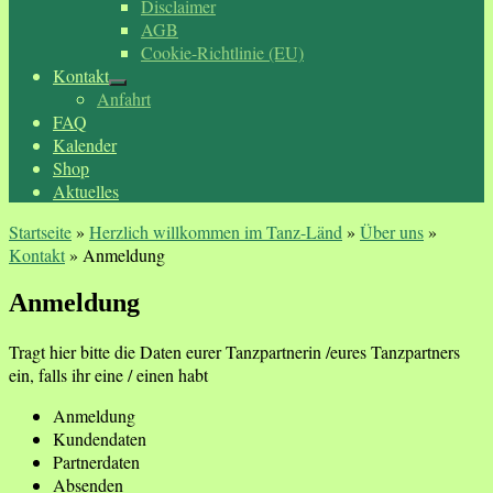
Disclaimer
AGB
Cookie-Richtlinie (EU)
Kontakt
Anfahrt
FAQ
Kalender
Shop
Aktuelles
Startseite
»
Herzlich willkommen im Tanz-Länd
»
Über uns
»
Kontakt
»
Anmeldung
Anmeldung
Tragt hier bitte die Daten eurer Tanzpartnerin /eures Tanzpartners
ein, falls ihr eine / einen habt
Anmeldung
Kundendaten
Partnerdaten
Absenden