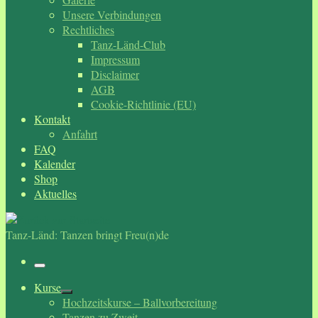
Unsere Verbindungen
Rechtliches
Tanz-Länd-Club
Impressum
Disclaimer
AGB
Cookie-Richtlinie (EU)
Kontakt
Anfahrt
FAQ
Kalender
Shop
Aktuelles
Tanz-Länd: Tanzen bringt Freu(n)de
Menü
Kurse
Hochzeitskurse – Ballvorbereitung
Tanzen zu Zweit