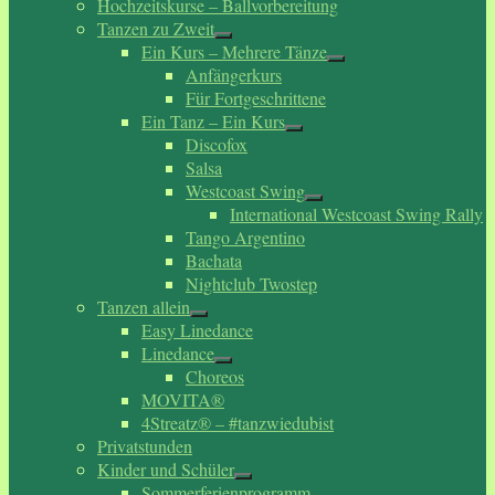
Hochzeitskurse – Ballvorbereitung
Tanzen zu Zweit
Ein Kurs – Mehrere Tänze
Anfängerkurs
Für Fortgeschrittene
Ein Tanz – Ein Kurs
Discofox
Salsa
Westcoast Swing
International Westcoast Swing Rally
Tango Argentino
Bachata
Nightclub Twostep
Tanzen allein
Easy Linedance
Linedance
Choreos
MOVITA®
4Streatz® – #tanzwiedubist
Privatstunden
Kinder und Schüler
Sommerferienprogramm