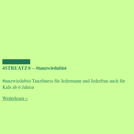
Tanzschuhe in Landshut
Bei Danzapatos findet ihr alles was ihr zum Tanzen
braucht: Schuhe, Kleider, Trainingsklamotten... Eure
Tanzschuhe könnt ihr ab sofort sogar selbst designen.
zu Danzapatos
4STREATZ® – #tanzwiedubist
#tanzwiedubist Tanzfitness für Jedermann und Jederfrau auch für
Kids ab 6 Jahren
Weiterlesen »