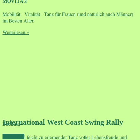
MOVITA®
Mobilität - Vitalität - Tanz für Frauen (und natürlich auch Männer)
im Besten Alter.
Weiterlesen »
International West Coast Swing Rally
Bachata
Bachata ein leicht zu erlernender Tanz voller Lebensfreude und
Mehr Infos