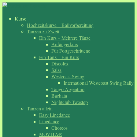
Zum
Inhalt
springen
Kurse
Hochzeitskurse – Ballvorbereitung
Tanzen zu Zweit
Ein Kurs – Mehrere Tänze
Anfängerkurs
Für Fortgeschrittene
Ein Tanz – Ein Kurs
Discofox
Salsa
Westcoast Swing
International Westcoast Swing Rally
Tango Argentino
Bachata
Nightclub Twostep
Tanzen allein
Easy Linedance
Linedance
Choreos
MOVITA®