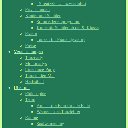
4Streatz® – #tanzwiedubist
Privatstunden
Kinder und Schüler
Sommerferienprogramm
Kurse für Schüler ab der 9. Klasse
Extern
Tanzen für Frauen (extern)
Preise
Veranstaltungen
Tanzparty
Mottopartys
Linedance-Party
Tanz in den Mai
Herbstball
Über uns
Philosophie
Team
Anita – die Frau für alle Fälle
Werner – der Tanzlehrer
Räume
Saalvermietung