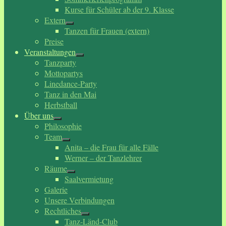
Kurse für Schüler ab der 9. Klasse
Extern
Tanzen für Frauen (extern)
Preise
Veranstaltungen
Tanzparty
Mottopartys
Linedance-Party
Tanz in den Mai
Herbstball
Über uns
Philosophie
Team
Anita – die Frau für alle Fälle
Werner – der Tanzlehrer
Räume
Saalvermietung
Galerie
Unsere Verbindungen
Rechtliches
Tanz-Länd-Club