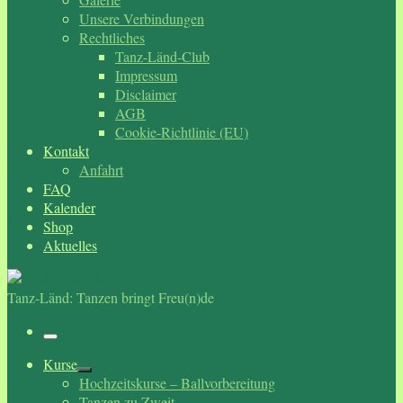
Unsere Verbindungen
Rechtliches
Tanz-Länd-Club
Impressum
Disclaimer
AGB
Cookie-Richtlinie (EU)
Kontakt
Anfahrt
FAQ
Kalender
Shop
Aktuelles
Tanz-Länd: Tanzen bringt Freu(n)de
Menü
Kurse
Hochzeitskurse – Ballvorbereitung
Tanzen zu Zweit