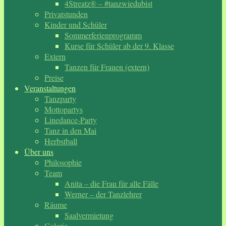
4Streatz® – #tanzwiedubist
Privatstunden
Kinder und Schüler
Sommerferienprogramm
Kurse für Schüler ab der 9. Klasse
Extern
Tanzen für Frauen (extern)
Preise
Veranstaltungen
Tanzparty
Mottopartys
Linedance-Party
Tanz in den Mai
Herbstball
Über uns
Philosophie
Team
Anita – die Frau für alle Fälle
Werner – der Tanzlehrer
Räume
Saalvermietung
Galerie