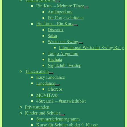
Ein Kurs – Mehrere Tänze
Anfängerkurs
Für Fortgeschrittene
Ein Tanz – Ein Kurs
Discofox
Salsa
Westcoast Swing
International Westcoast Swing Rally
Tango Argentino
Bachata
Nightclub Twostep
Tanzen allein
Easy Linedance
Linedance
Choreos
MOVITA®
4Streatz® – #tanzwiedubist
Privatstunden
Kinder und Schüler
Sommerferienprogramm
Kurse für Schüler ab der 9. Klasse