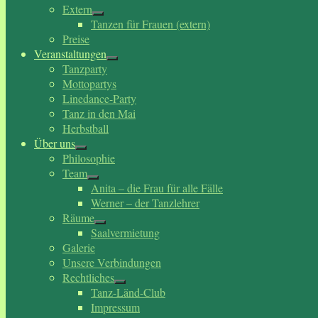
Extern
Tanzen für Frauen (extern)
Preise
Veranstaltungen
Tanzparty
Mottopartys
Linedance-Party
Tanz in den Mai
Herbstball
Über uns
Philosophie
Team
Anita – die Frau für alle Fälle
Werner – der Tanzlehrer
Räume
Saalvermietung
Galerie
Unsere Verbindungen
Rechtliches
Tanz-Länd-Club
Impressum