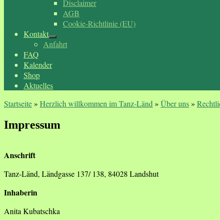
Disclaimer
AGB
Cookie-Richtlinie (EU)
Kontakt
Anfahrt
FAQ
Kalender
Shop
Aktuelles
Startseite
»
Herzlich willkommen im Tanz-Länd
»
Über uns
»
Rechtli
Impressum
Anschrift
Tanz-Länd, Ländgasse 137/ 138, 84028 Landshut
Inhaberin
Anita Kubatschka