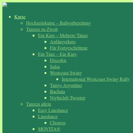
Zum
Inhalt
Kurse
springen
Hochzeitskurse – Ballvorbereitung
Tanzen zu Zweit
Ein Kurs – Mehrere Tänze
Anfängerkurs
Für Fortgeschrittene
Ein Tanz – Ein Kurs
Discofox
Salsa
Westcoast Swing
International Westcoast Swing Rally
Tango Argentino
Bachata
Nightclub Twostep
Tanzen allein
Easy Linedance
Linedance
Choreos
MOVITA®