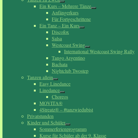
Ein Kurs – Mehrere Tänze
Anfängerkurs
Für Fortgeschrittene
Ein Tanz – Ein Kurs
Discofox
Salsa
Westcoast Swing
International Westcoast Swing Rally
Tango Argentino
Bachata
Nightclub Twostep
Tanzen allein
Easy Linedance
Linedance
Choreos
MOVITA®
4Streatz® – #tanzwiedubist
Privatstunden
Kinder und Schüler
Sommerferienprogramm
Kurse für Schüler ab der 9. Klasse