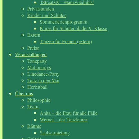
4Streatz® – #tanzwiedubist
Privatstunden
Kinder und Schüler
Sommerferienprogramm
Kurse für Schüler ab der 9. Klasse
Extern
Tanzen für Frauen (extern)
Preise
Veranstaltungen
Tanzparty
Mottopartys
Linedance-Party
Tanz in den Mai
Herbstball
Über uns
Philosophie
Team
Anita – die Frau für alle Fälle
Werner – der Tanzlehrer
Räume
Saalvermietung
Galerie