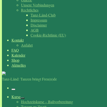
Unsere Verbindungen
Rechtliches
Tanz-Länd-Club
Impressum
Disclaimer
AGB
Cookie-Richtlinie (EU)
Kontakt
Anfahrt
FAQ
Kalender
Shop
Aktuelles
Tanz-Länd: Tanzen bringt Freu(n)de
Menü
Kurse
Hochzeitskurse – Ballvorbereitung
Tanzen zu Zweit