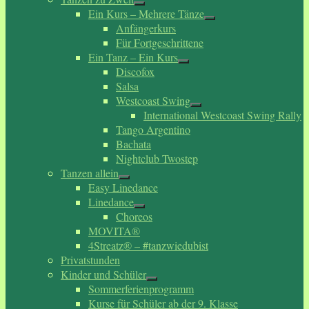
Ein Kurs – Mehrere Tänze
Anfängerkurs
Für Fortgeschrittene
Ein Tanz – Ein Kurs
Discofox
Salsa
Westcoast Swing
International Westcoast Swing Rally
Tango Argentino
Bachata
Nightclub Twostep
Tanzen allein
Easy Linedance
Linedance
Choreos
MOVITA®
4Streatz® – #tanzwiedubist
Privatstunden
Kinder und Schüler
Sommerferienprogramm
Kurse für Schüler ab der 9. Klasse