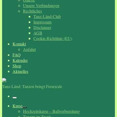
Unsere Verbindungen
Rechtliches
Tanz-Länd-Club
Impressum
Disclaimer
AGB
Cookie-Richtlinie (EU)
Kontakt
Anfahrt
FAQ
Kalender
Shop
Aktuelles
Tanz-Länd: Tanzen bringt Freu(n)de
Menü
Kurse
Hochzeitskurse – Ballvorbereitung
Tanzen zu Zweit