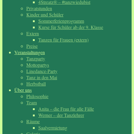
4Streatz® – #tanzwiedubist
Privatstunden
Kinder und Schüler
Sommerferienprogramm
Kurse für Schüler ab der 9. Klasse
Extern
Tanzen für Frauen (extern)
Preise
Veranstaltungen
Tanzparty
Mottopartys
Linedance-Party
Tanz in den Mai
Herbstball
Über uns
Philosophie
Team
Anita – die Frau für alle Fälle
Werner – der Tanzlehrer
Räume
Saalvermietung
Galerie