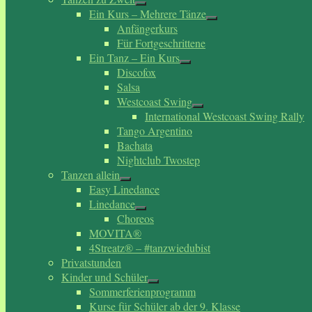
Ein Kurs – Mehrere Tänze
Anfängerkurs
Für Fortgeschrittene
Ein Tanz – Ein Kurs
Discofox
Salsa
Westcoast Swing
International Westcoast Swing Rally
Tango Argentino
Bachata
Nightclub Twostep
Tanzen allein
Easy Linedance
Linedance
Choreos
MOVITA®
4Streatz® – #tanzwiedubist
Privatstunden
Kinder und Schüler
Sommerferienprogramm
Kurse für Schüler ab der 9. Klasse