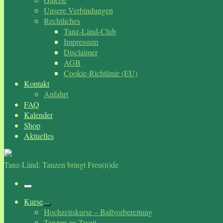
Unsere Verbindungen
Rechtliches
Tanz-Länd-Club
Impressum
Disclaimer
AGB
Cookie-Richtlinie (EU)
Kontakt
Anfahrt
FAQ
Kalender
Shop
Aktuelles
Tanz-Länd: Tanzen bringt Freu(n)de
Menü
Kurse
Hochzeitskurse – Ballvorbereitung
Tanzen zu Zweit