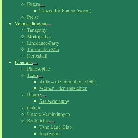
Extern
Tanzen für Frauen (extern)
Preise
Veranstaltungen
Tanzparty
Mottopartys
Linedance-Party
Tanz in den Mai
Herbstball
Über uns
Philosophie
Team
Anita – die Frau für alle Fälle
Werner – der Tanzlehrer
Räume
Saalvermietung
Galerie
Unsere Verbindungen
Rechtliches
Tanz-Länd-Club
Impressum