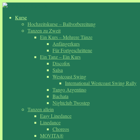
Zum
Inhalt
Kurse
springen
Hochzeitskurse – Ballvorbereitung
Tanzen zu Zweit
Ein Kurs – Mehrere Tänze
Anfängerkurs
Für Fortgeschrittene
Ein Tanz – Ein Kurs
Discofox
Salsa
Westcoast Swing
International Westcoast Swing Rally
Tango Argentino
Bachata
Nightclub Twostep
Tanzen allein
Easy Linedance
Linedance
Choreos
MOVITA®