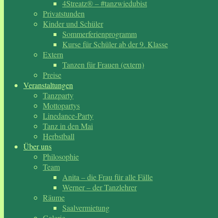
4Streatz® – #tanzwiedubist
Privatstunden
Kinder und Schüler
Sommerferienprogramm
Kurse für Schüler ab der 9. Klasse
Extern
Tanzen für Frauen (extern)
Preise
Veranstaltungen
Tanzparty
Mottopartys
Linedance-Party
Tanz in den Mai
Herbstball
Über uns
Philosophie
Team
Anita – die Frau für alle Fälle
Werner – der Tanzlehrer
Räume
Saalvermietung
Galerie