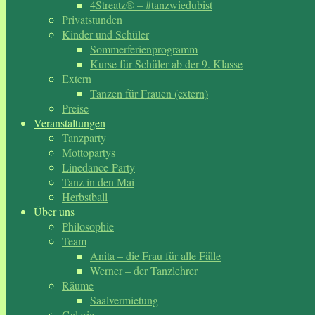
4Streatz® – #tanzwiedubist
Privatstunden
Kinder und Schüler
Sommerferienprogramm
Kurse für Schüler ab der 9. Klasse
Extern
Tanzen für Frauen (extern)
Preise
Veranstaltungen
Tanzparty
Mottopartys
Linedance-Party
Tanz in den Mai
Herbstball
Über uns
Philosophie
Team
Anita – die Frau für alle Fälle
Werner – der Tanzlehrer
Räume
Saalvermietung
Galerie