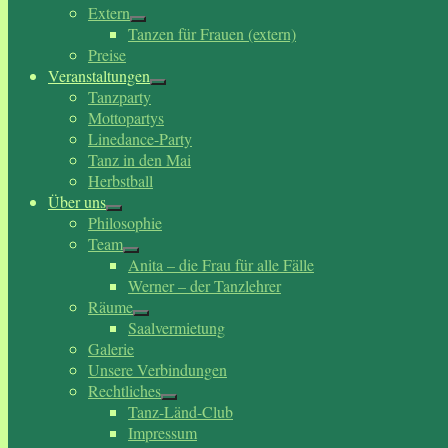
Extern
Tanzen für Frauen (extern)
Preise
Veranstaltungen
Tanzparty
Mottopartys
Linedance-Party
Tanz in den Mai
Herbstball
Über uns
Philosophie
Team
Anita – die Frau für alle Fälle
Werner – der Tanzlehrer
Räume
Saalvermietung
Galerie
Unsere Verbindungen
Rechtliches
Tanz-Länd-Club
Impressum