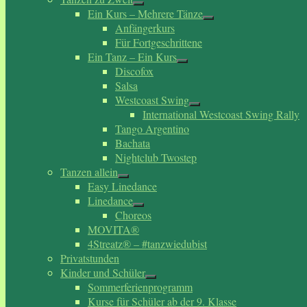
Ein Kurs – Mehrere Tänze
Anfängerkurs
Für Fortgeschrittene
Ein Tanz – Ein Kurs
Discofox
Salsa
Westcoast Swing
International Westcoast Swing Rally
Tango Argentino
Bachata
Nightclub Twostep
Tanzen allein
Easy Linedance
Linedance
Choreos
MOVITA®
4Streatz® – #tanzwiedubist
Privatstunden
Kinder und Schüler
Sommerferienprogramm
Kurse für Schüler ab der 9. Klasse