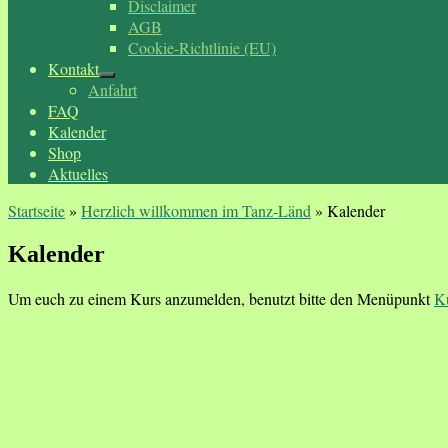
Disclaimer
AGB
Cookie-Richtlinie (EU)
Kontakt
Anfahrt
FAQ
Kalender
Shop
Aktuelles
Startseite
»
Herzlich willkommen im Tanz-Länd
»
Kalender
Kalender
Um euch zu einem Kurs anzumelden, benutzt bitte den Menüpunkt
K