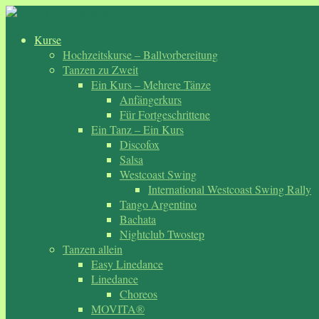
Zum
Inhalt
Kurse
springen
Hochzeitskurse – Ballvorbereitung
Tanzen zu Zweit
Ein Kurs – Mehrere Tänze
Anfängerkurs
Für Fortgeschrittene
Ein Tanz – Ein Kurs
Discofox
Salsa
Westcoast Swing
International Westcoast Swing Rally
Tango Argentino
Bachata
Nightclub Twostep
Tanzen allein
Easy Linedance
Linedance
Choreos
MOVITA®