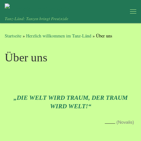
Zum Inhalt springen
Me
Tanz-Länd: Tanzen bringt Freu(n)de
Startseite
»
Herzlich willkommen im Tanz-Länd
»
Über uns
Über uns
„DIE WELT WIRD TRAUM, DER TRAUM
WIRD WELT!“
(Novalis)