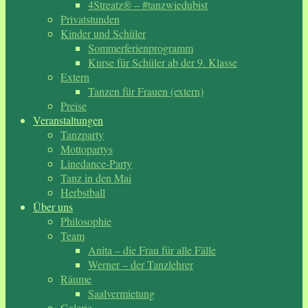
4Streatz® – #tanzwiedubist
Privatstunden
Kinder und Schüler
Sommerferienprogramm
Kurse für Schüler ab der 9. Klasse
Extern
Tanzen für Frauen (extern)
Preise
Veranstaltungen
Tanzparty
Mottopartys
Linedance-Party
Tanz in den Mai
Herbstball
Über uns
Philosophie
Team
Anita – die Frau für alle Fälle
Werner – der Tanzlehrer
Räume
Saalvermietung
Galerie