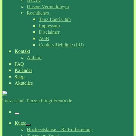
Unsere Verbindungen
Rechtliches
Tanz-Länd-Club
Impressum
Disclaimer
AGB
Cookie-Richtlinie (EU)
Kontakt
Anfahrt
FAQ
Kalender
Shop
Aktuelles
Tanz-Länd: Tanzen bringt Freu(n)de
Menü
Kurse
Hochzeitskurse – Ballvorbereitung
Tanzen zu Zweit