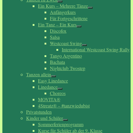
Ein Kurs – Mehrere Tänze
Anfängerkurs
Für Fortgeschrittene
Ein Tanz – Ein Kurs
Discofox
Salsa
Westcoast Swing
International Westcoast Swing Rally
Tango Argentino
Bachata
Nightclub Twostep
Tanzen allein
Easy Linedance
Linedance
Choreos
MOVITA®
4Streatz® – #tanzwiedubist
Privatstunden
Kinder und Schüler
Sommerferienprogramm
Kurse für Schüler ab der 9. Klasse