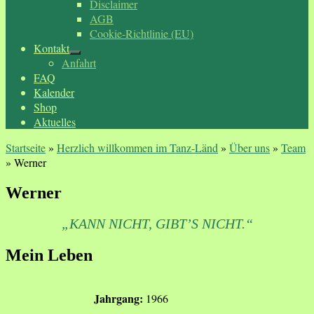
Disclaimer
AGB
Cookie-Richtlinie (EU)
Kontakt
Anfahrt
FAQ
Kalender
Shop
Aktuelles
Startseite
»
Herzlich willkommen im Tanz-Länd
»
Über uns
»
Team
»
Werner
Werner
„KANN NICHT, GIBT’S NICHT.“
Mein Leben
Jahrgang:
1966