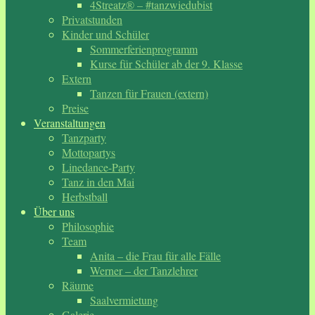
4Streatz® – #tanzwiedubist
Privatstunden
Kinder und Schüler
Sommerferienprogramm
Kurse für Schüler ab der 9. Klasse
Extern
Tanzen für Frauen (extern)
Preise
Veranstaltungen
Tanzparty
Mottopartys
Linedance-Party
Tanz in den Mai
Herbstball
Über uns
Philosophie
Team
Anita – die Frau für alle Fälle
Werner – der Tanzlehrer
Räume
Saalvermietung
Galerie