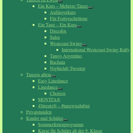
Ein Kurs – Mehrere Tänze
Anfängerkurs
Für Fortgeschrittene
Ein Tanz – Ein Kurs
Discofox
Salsa
Westcoast Swing
International Westcoast Swing Rally
Tango Argentino
Bachata
Nightclub Twostep
Tanzen allein
Easy Linedance
Linedance
Choreos
MOVITA®
4Streatz® – #tanzwiedubist
Privatstunden
Kinder und Schüler
Sommerferienprogramm
Kurse für Schüler ab der 9. Klasse