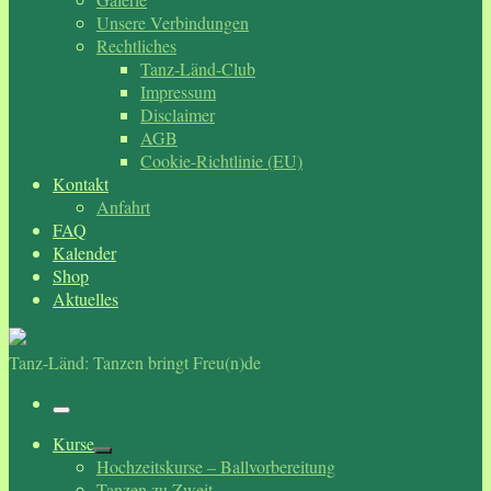
Unsere Verbindungen
Rechtliches
Tanz-Länd-Club
Impressum
Disclaimer
AGB
Cookie-Richtlinie (EU)
Kontakt
Anfahrt
FAQ
Kalender
Shop
Aktuelles
Tanz-Länd: Tanzen bringt Freu(n)de
Menü
Kurse
Hochzeitskurse – Ballvorbereitung
Tanzen zu Zweit