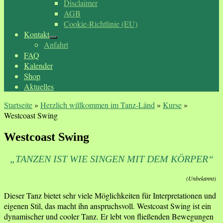
Disclaimer
AGB
Cookie-Richtlinie (EU)
Kontakt
Anfahrt
FAQ
Kalender
Shop
Aktuelles
Startseite
»
Herzlich willkommen im Tanz-Länd
»
Kurse
»
Westcoast Swing
Westcoast Swing
„TANZEN IST WIE SINGEN MIT DEM KÖRPER“
(Unbekannt)
Dieser Tanz bietet sehr viele Möglichkeiten für Interpretationen und
eigenen Stil, das macht ihn anspruchsvoll. Westcoast Swing ist ein
dynamischer und cooler Tanz. Er lebt von fließenden Bewegungen