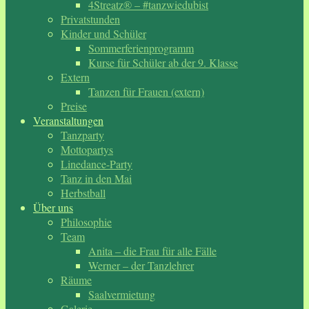
4Streatz® – #tanzwiedubist
Privatstunden
Kinder und Schüler
Sommerferienprogramm
Kurse für Schüler ab der 9. Klasse
Extern
Tanzen für Frauen (extern)
Preise
Veranstaltungen
Tanzparty
Mottopartys
Linedance-Party
Tanz in den Mai
Herbstball
Über uns
Philosophie
Team
Anita – die Frau für alle Fälle
Werner – der Tanzlehrer
Räume
Saalvermietung
Galerie