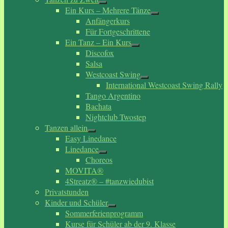
Ein Kurs – Mehrere Tänze
Anfängerkurs
Für Fortgeschrittene
Ein Tanz – Ein Kurs
Discofox
Salsa
Westcoast Swing
International Westcoast Swing Rally
Tango Argentino
Bachata
Nightclub Twostep
Tanzen allein
Easy Linedance
Linedance
Choreos
MOVITA®
4Streatz® – #tanzwiedubist
Privatstunden
Kinder und Schüler
Sommerferienprogramm
Kurse für Schüler ab der 9. Klasse