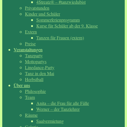
4Streatz® – #tanzwiedubist
Privatstunden
Kinder und Schüler
Sommerferienprogramm
Kurse für Schüler ab der 9. Klasse
Extern
Tanzen für Frauen (extern)
Preise
Veranstaltungen
Tanzparty
Mottopartys
Linedance-Party
Tanz in den Mai
Herbstball
Über uns
Philosophie
Team
Anita – die Frau für alle Fälle
Werner – der Tanzlehrer
Räume
Saalvermietung
Galerie