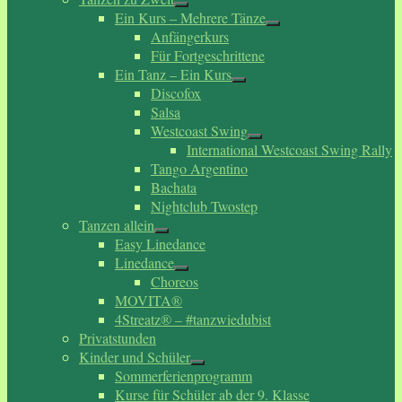
Ein Kurs – Mehrere Tänze
Anfängerkurs
Für Fortgeschrittene
Ein Tanz – Ein Kurs
Discofox
Salsa
Westcoast Swing
International Westcoast Swing Rally
Tango Argentino
Bachata
Nightclub Twostep
Tanzen allein
Easy Linedance
Linedance
Choreos
MOVITA®
4Streatz® – #tanzwiedubist
Privatstunden
Kinder und Schüler
Sommerferienprogramm
Kurse für Schüler ab der 9. Klasse