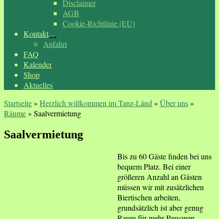
Disclaimer
AGB
Cookie-Richtlinie (EU)
Kontakt
Anfahrt
FAQ
Kalender
Shop
Aktuelles
Startseite
»
Herzlich willkommen im Tanz-Länd
»
Über uns
»
Räume
»
Saalvermietung
Saalvermietung
Bis zu 60 Gäste finden bei uns
bequem Platz. Bei einer
größeren Anzahl an Gästen
müssen wir mit zusätzlichen
Biertischen arbeiten,
grundsätzlich ist aber genug
Raum für mehr Personen