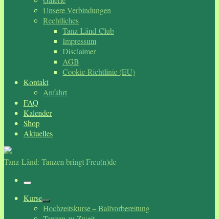
Unsere Verbindungen
Rechtliches
Tanz-Länd-Club
Impressum
Disclaimer
AGB
Cookie-Richtlinie (EU)
Kontakt
Anfahrt
FAQ
Kalender
Shop
Aktuelles
Tanz-Länd: Tanzen bringt Freu(n)de
Menü
Kurse
Hochzeitskurse – Ballvorbereitung
Tanzen zu Zweit