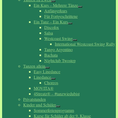
Ein Kurs – Mehrere Tänze
Anfängerkurs
Für Fortgeschrittene
Ein Tanz – Ein Kurs
Discofox
Salsa
Westcoast Swing
International Westcoast Swing Rally
Tango Argentino
Bachata
Nightclub Twostep
Tanzen allein
Easy Linedance
Linedance
Choreos
MOVITA®
4Streatz® – #tanzwiedubist
Privatstunden
Kinder und Schüler
Sommerferienprogramm
Kurse für Schüler ab der 9. Klasse