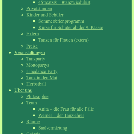
4Streatz® – #tanzwiedubist
Privatstunden
Kinder und Schüler
Sommerferienprogramm
Kurse für Schüler ab der 9. Klasse
Extern
Tanzen für Frauen (extern)
Preise
Veranstaltungen
Tanzparty
Mottopartys
Linedance-Party
Tanz in den Mai
Herbstball
Über uns
Philosophie
Team
Anita – die Frau für alle Fälle
Werner – der Tanzlehrer
Räume
Saalvermietung
Galerie