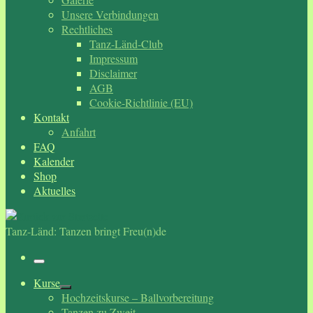
Unsere Verbindungen
Rechtliches
Tanz-Länd-Club
Impressum
Disclaimer
AGB
Cookie-Richtlinie (EU)
Kontakt
Anfahrt
FAQ
Kalender
Shop
Aktuelles
Tanz-Länd: Tanzen bringt Freu(n)de
Menü
Kurse
Hochzeitskurse – Ballvorbereitung
Tanzen zu Zweit