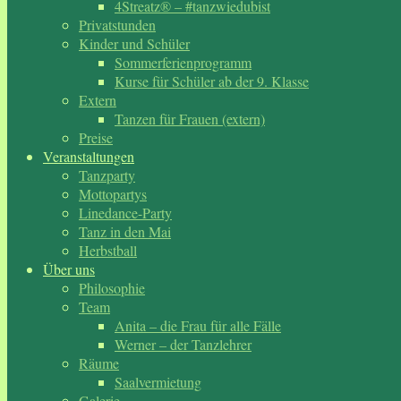
4Streatz® – #tanzwiedubist
Privatstunden
Kinder und Schüler
Sommerferienprogramm
Kurse für Schüler ab der 9. Klasse
Extern
Tanzen für Frauen (extern)
Preise
Veranstaltungen
Tanzparty
Mottopartys
Linedance-Party
Tanz in den Mai
Herbstball
Über uns
Philosophie
Team
Anita – die Frau für alle Fälle
Werner – der Tanzlehrer
Räume
Saalvermietung
Galerie