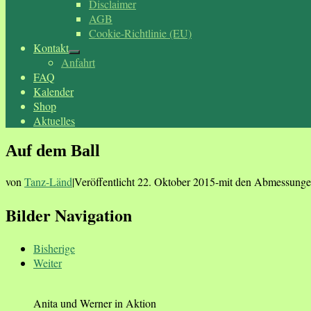
Disclaimer
AGB
Cookie-Richtlinie (EU)
Kontakt
Anfahrt
FAQ
Kalender
Shop
Aktuelles
Auf dem Ball
von
Tanz-Länd
|
Veröffentlicht
22. Oktober 2015
-
mit den Abmessung
Bilder Navigation
Bisherige
Weiter
Anita und Werner in Aktion