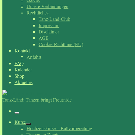
Unsere Verbindungen
Rechtliches
Tanz-Länd-Club
Impressum
Disclaimer
AGB
Cookie-Richtlinie (EU)
Kontakt
Anfahrt
FAQ
Kalender
Shop
Aktuelles
Tanz-Länd: Tanzen bringt Freu(n)de
Menü
Kurse
Hochzeitskurse – Ballvorbereitung
Tanzen zu Zweit