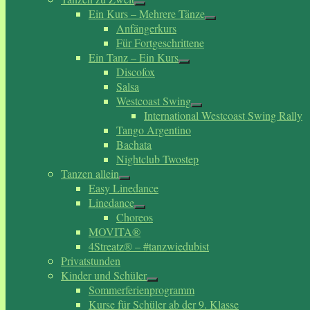
Ein Kurs – Mehrere Tänze
Anfängerkurs
Für Fortgeschrittene
Ein Tanz – Ein Kurs
Discofox
Salsa
Westcoast Swing
International Westcoast Swing Rally
Tango Argentino
Bachata
Nightclub Twostep
Tanzen allein
Easy Linedance
Linedance
Choreos
MOVITA®
4Streatz® – #tanzwiedubist
Privatstunden
Kinder und Schüler
Sommerferienprogramm
Kurse für Schüler ab der 9. Klasse