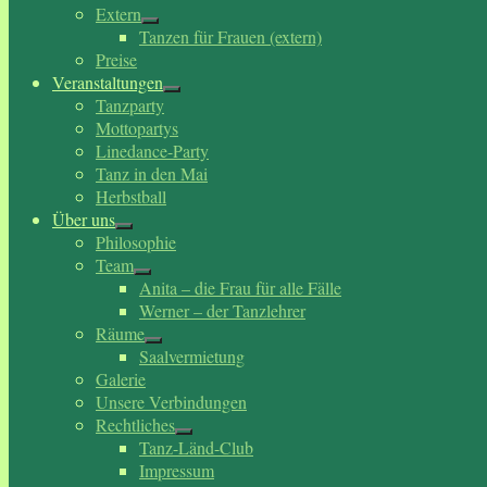
Extern
Tanzen für Frauen (extern)
Preise
Veranstaltungen
Tanzparty
Mottopartys
Linedance-Party
Tanz in den Mai
Herbstball
Über uns
Philosophie
Team
Anita – die Frau für alle Fälle
Werner – der Tanzlehrer
Räume
Saalvermietung
Galerie
Unsere Verbindungen
Rechtliches
Tanz-Länd-Club
Impressum