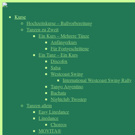
Zum
Inhalt
Kurse
springen
Hochzeitskurse – Ballvorbereitung
Tanzen zu Zweit
Ein Kurs – Mehrere Tänze
Anfängerkurs
Für Fortgeschrittene
Ein Tanz – Ein Kurs
Discofox
Salsa
Westcoast Swing
International Westcoast Swing Rally
Tango Argentino
Bachata
Nightclub Twostep
Tanzen allein
Easy Linedance
Linedance
Choreos
MOVITA®