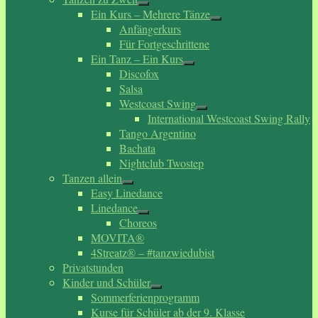
Ein Kurs – Mehrere Tänze
Anfängerkurs
Für Fortgeschrittene
Ein Tanz – Ein Kurs
Discofox
Salsa
Westcoast Swing
International Westcoast Swing Rally
Tango Argentino
Bachata
Nightclub Twostep
Tanzen allein
Easy Linedance
Linedance
Choreos
MOVITA®
4Streatz® – #tanzwiedubist
Privatstunden
Kinder und Schüler
Sommerferienprogramm
Kurse für Schüler ab der 9. Klasse