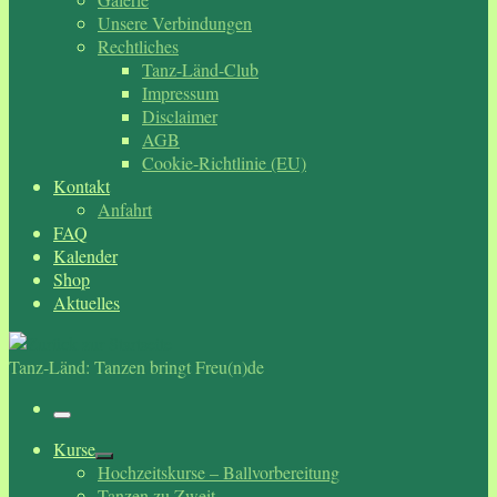
Unsere Verbindungen
Rechtliches
Tanz-Länd-Club
Impressum
Disclaimer
AGB
Cookie-Richtlinie (EU)
Kontakt
Anfahrt
FAQ
Kalender
Shop
Aktuelles
Tanz-Länd: Tanzen bringt Freu(n)de
Menü
Kurse
Hochzeitskurse – Ballvorbereitung
Tanzen zu Zweit