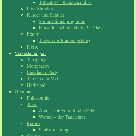
4Streatz® – #tanzwiedubist
Privatstunden
Kinder und Schüler
Sommerferienprogramm
Kurse für Schüler ab der 9. Klasse
Extern
Tanzen für Frauen (extern)
Preise
Veranstaltungen
Tanzparty
Mottopartys
Linedance-Party
Tanz in den Mai
Herbstball
Über uns
Philosophie
Team
Anita – die Frau für alle Fälle
Werner – der Tanzlehrer
Räume
Saalvermietung
Galerie