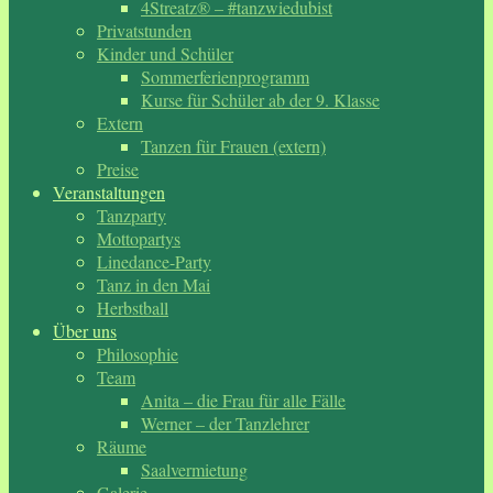
4Streatz® – #tanzwiedubist
Privatstunden
Kinder und Schüler
Sommerferienprogramm
Kurse für Schüler ab der 9. Klasse
Extern
Tanzen für Frauen (extern)
Preise
Veranstaltungen
Tanzparty
Mottopartys
Linedance-Party
Tanz in den Mai
Herbstball
Über uns
Philosophie
Team
Anita – die Frau für alle Fälle
Werner – der Tanzlehrer
Räume
Saalvermietung
Galerie