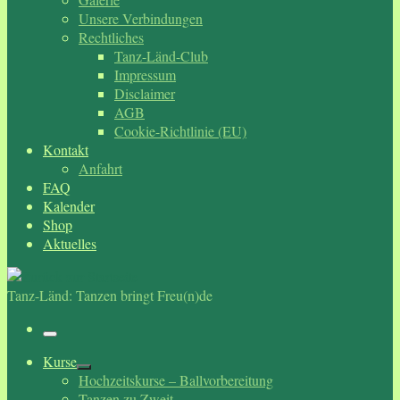
Unsere Verbindungen
Rechtliches
Tanz-Länd-Club
Impressum
Disclaimer
AGB
Cookie-Richtlinie (EU)
Kontakt
Anfahrt
FAQ
Kalender
Shop
Aktuelles
Tanz-Länd: Tanzen bringt Freu(n)de
Menü
Kurse
Hochzeitskurse – Ballvorbereitung
Tanzen zu Zweit