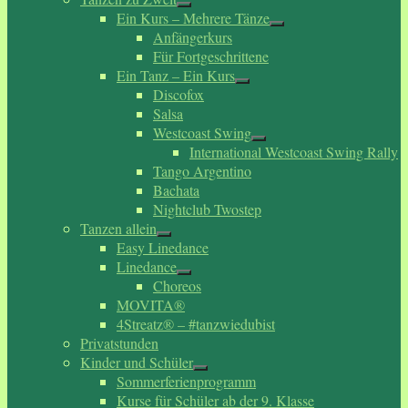
Ein Kurs – Mehrere Tänze
Anfängerkurs
Für Fortgeschrittene
Ein Tanz – Ein Kurs
Discofox
Salsa
Westcoast Swing
International Westcoast Swing Rally
Tango Argentino
Bachata
Nightclub Twostep
Tanzen allein
Easy Linedance
Linedance
Choreos
MOVITA®
4Streatz® – #tanzwiedubist
Privatstunden
Kinder und Schüler
Sommerferienprogramm
Kurse für Schüler ab der 9. Klasse