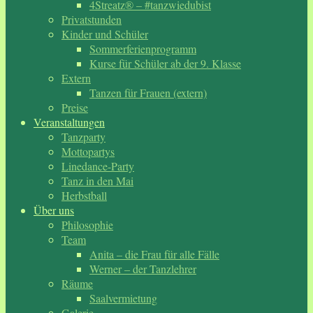
4Streatz® – #tanzwiedubist
Privatstunden
Kinder und Schüler
Sommerferienprogramm
Kurse für Schüler ab der 9. Klasse
Extern
Tanzen für Frauen (extern)
Preise
Veranstaltungen
Tanzparty
Mottopartys
Linedance-Party
Tanz in den Mai
Herbstball
Über uns
Philosophie
Team
Anita – die Frau für alle Fälle
Werner – der Tanzlehrer
Räume
Saalvermietung
Galerie