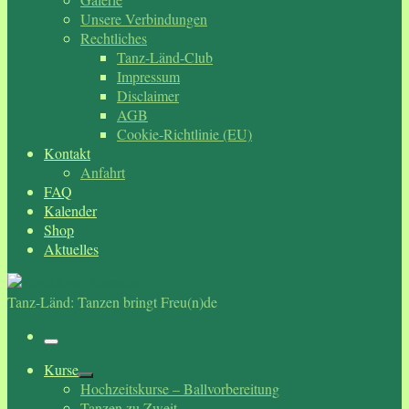
Unsere Verbindungen
Rechtliches
Tanz-Länd-Club
Impressum
Disclaimer
AGB
Cookie-Richtlinie (EU)
Kontakt
Anfahrt
FAQ
Kalender
Shop
Aktuelles
Tanz-Länd: Tanzen bringt Freu(n)de
Menü
Kurse
Hochzeitskurse – Ballvorbereitung
Tanzen zu Zweit