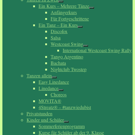
Ein Kurs – Mehrere Tänze
Anfängerkurs
Für Fortgeschrittene
Ein Tanz – Ein Kurs
Discofox
Salsa
Westcoast Swing
International Westcoast Swing Rally
Tango Argentino
Bachata
Nightclub Twostep
Tanzen allein
Easy Linedance
Linedance
Choreos
MOVITA®
4Streatz® – #tanzwiedubist
Privatstunden
Kinder und Schüler
Sommerferienprogramm
Kurse für Schüler ab der 9. Klasse