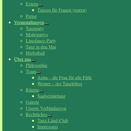
Extern
Tanzen für Frauen (extern)
Preise
Veranstaltungen
Tanzparty
Mottopartys
Linedance-Party
Tanz in den Mai
Herbstball
Über uns
Philosophie
Team
Anita – die Frau für alle Fälle
Werner – der Tanzlehrer
Räume
Saalvermietung
Galerie
Unsere Verbindungen
Rechtliches
Tanz-Länd-Club
Impressum