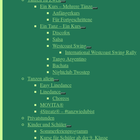
Ein Kurs – Mehrere Tänze
Anfängerkurs
Für Fortgeschrittene
Ein Tanz – Ein Kurs
Discofox
Salsa
Westcoast Swing
International Westcoast Swing Rally
Tango Argentino
Bachata
Nightclub Twostep
Tanzen allein
Easy Linedance
Linedance
Choreos
MOVITA®
4Streatz® – #tanzwiedubist
Privatstunden
Kinder und Schüler
Sommerferienprogramm
Kurse für Schüler ab der 9. Klasse