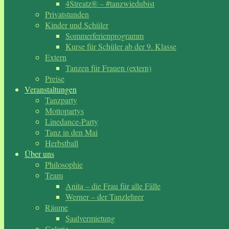
4Streatz® – #tanzwiedubist
Privatstunden
Kinder und Schüler
Sommerferienprogramm
Kurse für Schüler ab der 9. Klasse
Extern
Tanzen für Frauen (extern)
Preise
Veranstaltungen
Tanzparty
Mottopartys
Linedance-Party
Tanz in den Mai
Herbstball
Über uns
Philosophie
Team
Anita – die Frau für alle Fälle
Werner – der Tanzlehrer
Räume
Saalvermietung
Galerie