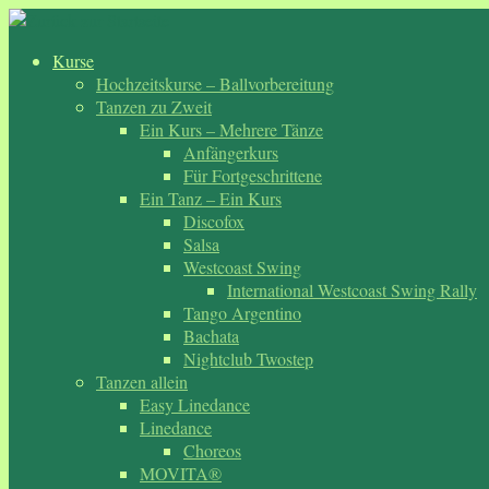
Zum
Inhalt
Kurse
springen
Hochzeitskurse – Ballvorbereitung
Tanzen zu Zweit
Ein Kurs – Mehrere Tänze
Anfängerkurs
Für Fortgeschrittene
Ein Tanz – Ein Kurs
Discofox
Salsa
Westcoast Swing
International Westcoast Swing Rally
Tango Argentino
Bachata
Nightclub Twostep
Tanzen allein
Easy Linedance
Linedance
Choreos
MOVITA®