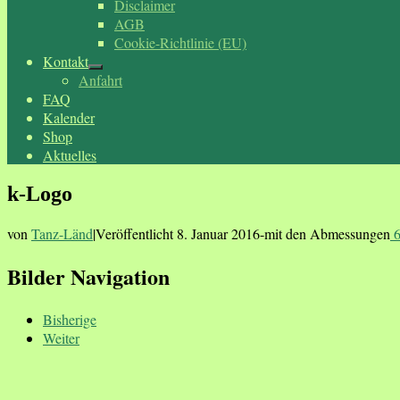
Disclaimer
AGB
Cookie-Richtlinie (EU)
Kontakt
Anfahrt
FAQ
Kalender
Shop
Aktuelles
k-Logo
von
Tanz-Länd
|
Veröffentlicht
8. Januar 2016
-
mit den Abmessungen
6
Bilder Navigation
Bisherige
Weiter