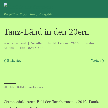
Zum Inhalt springen
Me
Tanz-Länd: Tanzen bringt Freu(n)de
Tanz-Länd in den 20ern
von
Tanz-Länd
|
Veröffentlicht
14. Februar 2016
-
mit den
Abmessungen
1024 × 548
Bilder Navigation
Bisherige
Weiter
20er Jahre Ball der Tanzharmonie
Gruppenbild beim Ball der Tanzharmonie 2016. Danke
an das Fotostudio Brunner.