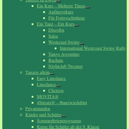
Ein Kurs – Mehrere Tänze
Anfängerkurs
Für Fortgeschrittene
Ein Tanz – Ein Kurs
Discofox
Salsa
Westcoast Swing
International Westcoast Swing Rally
Tango Argentino
Bachata
Nightclub Twostep
Tanzen allein
Easy Linedance
Linedance
Choreos
MOVITA®
4Streatz® – #tanzwiedubist
Privatstunden
Kinder und Schüler
Sommerferienprogramm
Kurse für Schüler ab der 9. Klasse