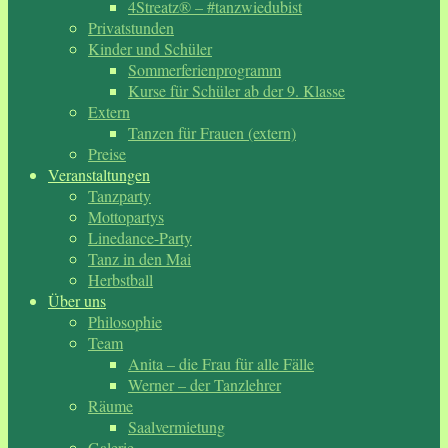
4Streatz® – #tanzwiedubist
Privatstunden
Kinder und Schüler
Sommerferienprogramm
Kurse für Schüler ab der 9. Klasse
Extern
Tanzen für Frauen (extern)
Preise
Veranstaltungen
Tanzparty
Mottopartys
Linedance-Party
Tanz in den Mai
Herbstball
Über uns
Philosophie
Team
Anita – die Frau für alle Fälle
Werner – der Tanzlehrer
Räume
Saalvermietung
Galerie