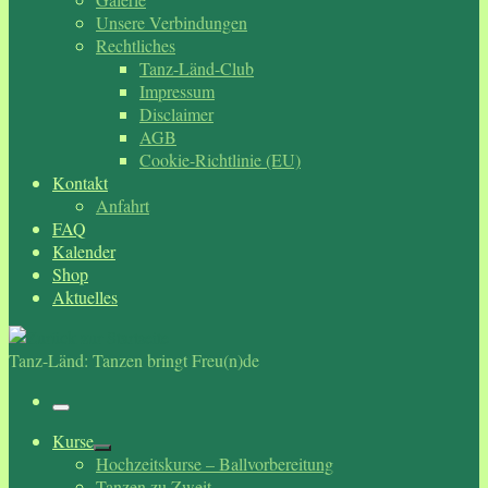
Unsere Verbindungen
Rechtliches
Tanz-Länd-Club
Impressum
Disclaimer
AGB
Cookie-Richtlinie (EU)
Kontakt
Anfahrt
FAQ
Kalender
Shop
Aktuelles
Tanz-Länd: Tanzen bringt Freu(n)de
Menü
Kurse
Hochzeitskurse – Ballvorbereitung
Tanzen zu Zweit