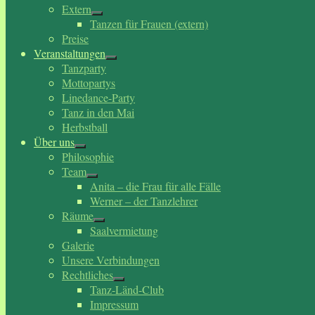
Extern
Tanzen für Frauen (extern)
Preise
Veranstaltungen
Tanzparty
Mottopartys
Linedance-Party
Tanz in den Mai
Herbstball
Über uns
Philosophie
Team
Anita – die Frau für alle Fälle
Werner – der Tanzlehrer
Räume
Saalvermietung
Galerie
Unsere Verbindungen
Rechtliches
Tanz-Länd-Club
Impressum