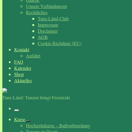
Unsere Verbindungen
Rechtliches
Tanz-Länd-Club
Impressum
Disclaimer
AGB
Cookie-Richtlinie (EU)
Kontakt
Anfahrt
FAQ
Kalender
Shop
Aktuelles
Tanz-Länd: Tanzen bringt Freu(n)de
Menü
Kurse
Hochzeitskurse – Ballvorbereitung
Tanzen zu Zweit