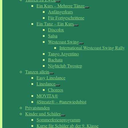
Ein Kurs – Mehrere Tänze
Anfängerkurs
Für Fortgeschrittene
Ein Tanz – Ein Kurs
Discofox
Salsa
Westcoast Swing
International Westcoast Swing Rally
Tango Argentino
Bachata
Nightclub Twostep
Tanzen allein
Easy Linedance
Linedance
Choreos
MOVITA®
4Streatz® – #tanzwiedubist
Privatstunden
Kinder und Schüler
Sommerferienprogramm
Kurse für Schüler ab der 9. Klasse