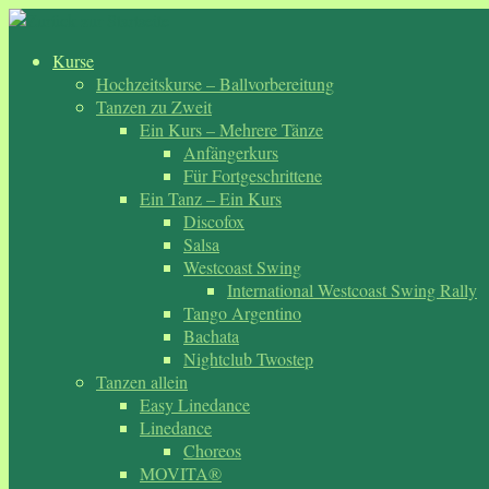
Zum
Inhalt
Kurse
springen
Hochzeitskurse – Ballvorbereitung
Tanzen zu Zweit
Ein Kurs – Mehrere Tänze
Anfängerkurs
Für Fortgeschrittene
Ein Tanz – Ein Kurs
Discofox
Salsa
Westcoast Swing
International Westcoast Swing Rally
Tango Argentino
Bachata
Nightclub Twostep
Tanzen allein
Easy Linedance
Linedance
Choreos
MOVITA®