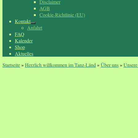
Disclaimer
AGB
Cookie-Richtlinie (EU)
Kontakt
Anfahrt
FAQ
Kalender
Shop
Aktuelles
Startseite
»
Herzlich willkommen im Tanz-Länd
»
Über uns
»
Unsere