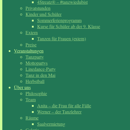
4Streatz® – #tanzwiedubist
Privatstunden
Kinder und Schüler
Sommerferienprogramm
Kurse für Schüler ab der 9. Klasse
Extern
Tanzen für Frauen (extern)
Preise
Veranstaltungen
Tanzparty
Mottopartys
Linedance-Party
Tanz in den Mai
Herbstball
Über uns
Philosophie
Team
Anita – die Frau für alle Fälle
Werner – der Tanzlehrer
Räume
Saalvermietung
Galerie